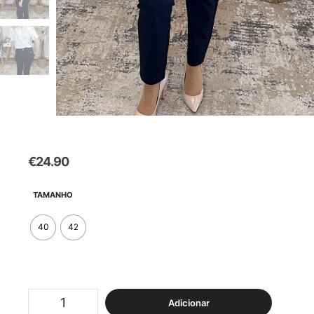
€
24.90
TAMANHO
40
42
Quantidade
Adicionar
de