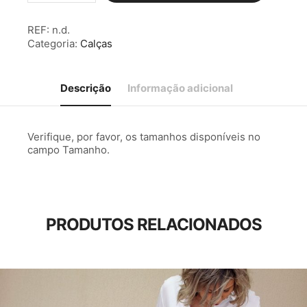
Calças
c/Botões
REF:
n.d.
Azul
Categoria:
Calças
Marinho
Descrição
Informação adicional
Verifique, por favor, os tamanhos disponíveis no
campo Tamanho.
PRODUTOS RELACIONADOS