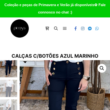
Coleção e peças de Primavera e Verão já disponíveis✿ Fale
connosco no chat :)
Main menu
Carrinho
Search
CALÇAS C/BOTÕES AZUL MARINHO