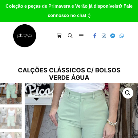
Coleção e peças de Primavera e Verão já disponíveis✿ Fale
connosco no chat :)
Main menu
Carrinho
Search
CALÇÕES CLÁSSICOS C/ BOLSOS
VERDE ÁGUA