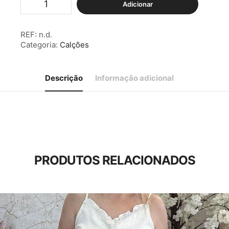
Adicionar
de
Calções
Clássicos
REF:
n.d.
c/
Categoria:
Calções
Bolsos
Verde
Água
Descrição
Informação adicional
PRODUTOS RELACIONADOS