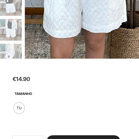
€
14.90
TAMANHO
TU
Quantidade