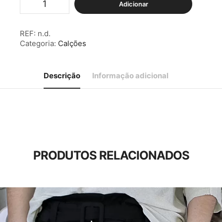
Adicionar
de
Calções
Rendados
REF:
n.d.
c/
Categoria:
Calções
Bolsos
Brancos
Descrição
Informação adicional
PRODUTOS RELACIONADOS