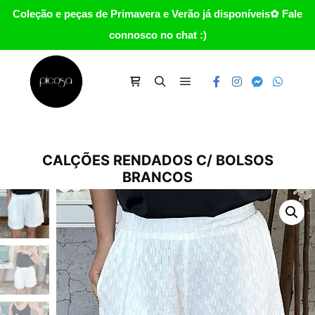
Coleção e peças de Primavera e Verão já disponíveis✿ Fale
connosco no chat :)
Main menu
Carrinho
Search
CALÇÕES RENDADOS C/ BOLSOS
BRANCOS