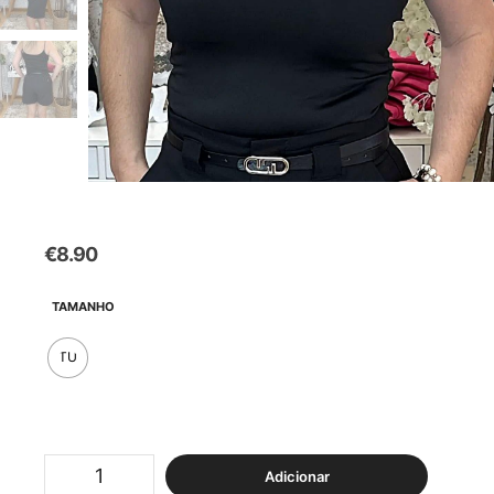
€
8.90
TAMANHO
TU
Quantidade
Adicionar
de