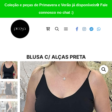
Coleção e peças de Primavera e Verão já disponíveis✿ Fale
connosco no chat :)
Main menu
Carrinho
Search
BLUSA C/ ALÇAS PRETA