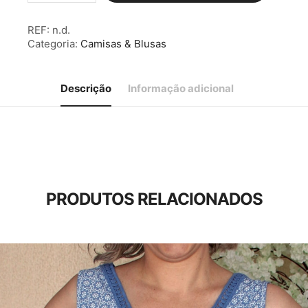
Blusa
c/
REF:
n.d.
Alças
Categoria:
Camisas & Blusas
Preta
Descrição
Informação adicional
PRODUTOS RELACIONADOS