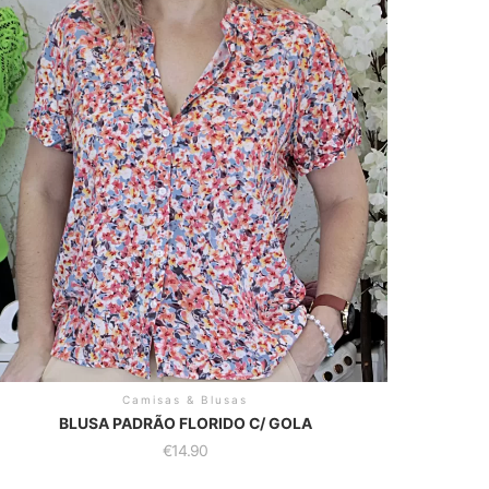
Camisas & Blusas
BLUSA PADRÃO FLORIDO C/ GOLA
€
14.90
is