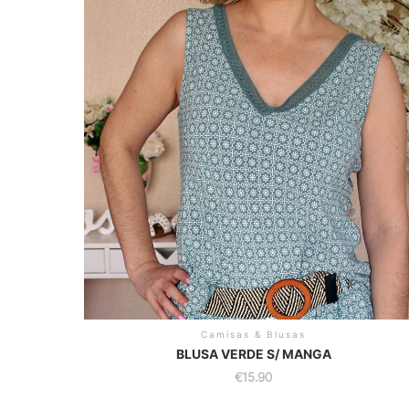
Camisas & Blusas
BLUSA VERDE S/ MANGA
€
15.90
This