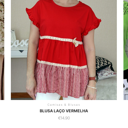
Camisas & Blusas
BLUSA LAÇO VERMELHA
€
14.90
This
Th