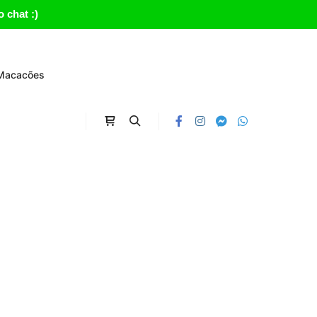
 chat :)
Macacões
Carrinho
Search