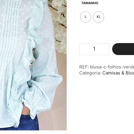
TAMANHO
L
XL
Quantidade
de
Blusa
c/Folhos
REF:
blusa-c-folhos-verd
Verde
Categoria:
Camisas & Blu