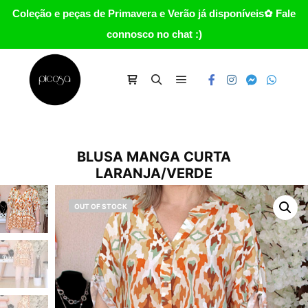
Coleção e peças de Primavera e Verão já disponíveis✿ Fale
connosco no chat :)
Main menu
Carrinho
Search
BLUSA MANGA CURTA
LARANJA/VERDE
OUT OF STOCK