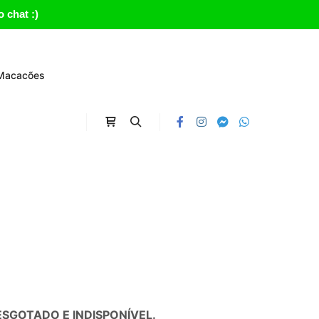
 chat :)
Macacões
Carrinho
Search
SGOTADO E INDISPONÍVEL.