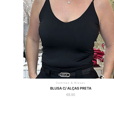
Camisas & Blusas
BLUSA C/ ALÇAS PRETA
€
8.90
This
product
has