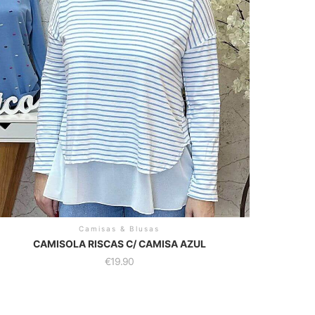
Camisas & Blusas
CAMISOLA RISCAS C/ CAMISA AZUL
€
19.90
is
oduct
as