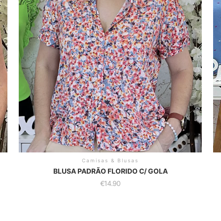
Camisas & Blusas
BLUSA PADRÃO FLORIDO C/ GOLA
€
14.90
This
Th
product
pr
has
h