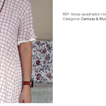
REF:
blusa-quadrados-ro
Categoria:
Camisas & Blu