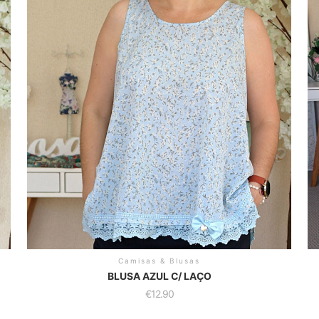
Camisas & Blusas
BLUSA AZUL C/ LAÇO
€
12.90
This