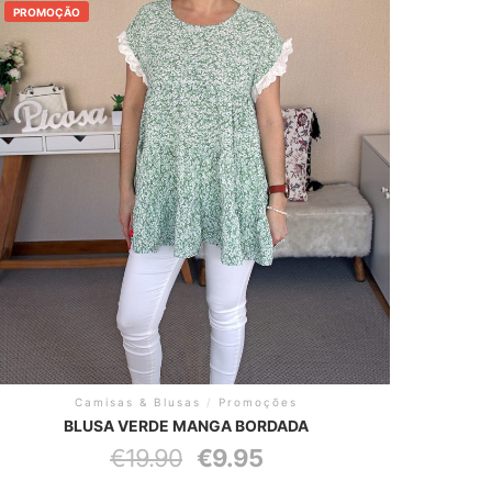
PROMOÇÃO
Camisas & Blusas
/
Promoções
BLUSA VERDE MANGA BORDADA
O
O
€
19.90
€
9.95
preço
preço
original
atual