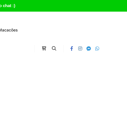
 chat :)
Macacões
Carrinho
Search