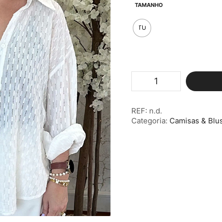
TAMANHO
TU
Quantidade
de
Blusa
Rendada
REF:
n.d.
Branca
Categoria:
Camisas & Blu