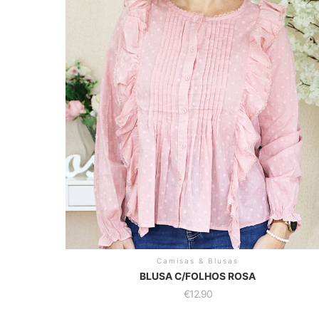
Camisas & Blusas
BLUSA C/FOLHOS ROSA
€
12.90
This