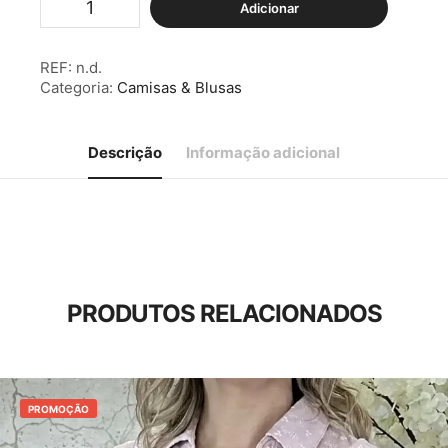
Adicionar
de
Blusa
s/
REF:
n.d.
Mangas
Categoria:
Camisas & Blusas
Corações
Branca
Descrição
Informação adicional
PRODUTOS RELACIONADOS
PROMOÇÃO