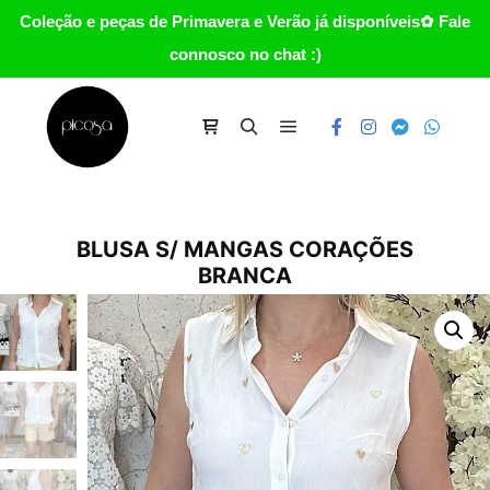
Coleção e peças de Primavera e Verão já disponíveis✿ Fale
connosco no chat :)
Main menu
Carrinho
Search
BLUSA S/ MANGAS CORAÇÕES
BRANCA