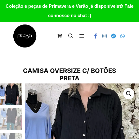
Coleção e peças de Primavera e Verão já disponíveis✿ Fale
connosco no chat :)
Main menu
Carrinho
Search
CAMISA OVERSIZE C/ BOTÕES
PRETA