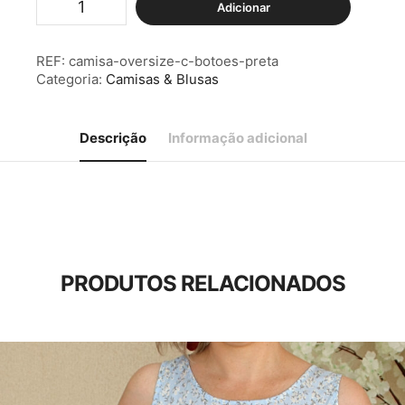
Adicionar
de
Camisa
Oversize
REF:
camisa-oversize-c-botoes-preta
c/
Categoria:
Camisas & Blusas
Botões
Preta
Descrição
Informação adicional
PRODUTOS RELACIONADOS