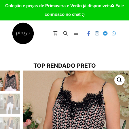
Coleção e peças de Primavera e Verão já disponíveis✿ Fale
connosco no chat :)
Main menu
Carrinho
Search
TOP RENDADO PRETO