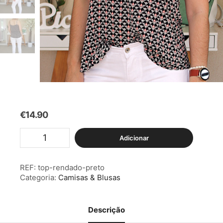
€
14.90
Quantidade
Adicionar
de
Top
Rendado
REF:
top-rendado-preto
Preto
Categoria:
Camisas & Blusas
Descrição