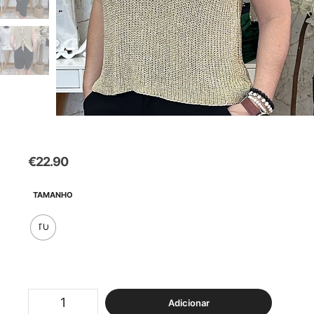
€
22.90
TAMANHO
TU
Quantidade
Adicionar
de