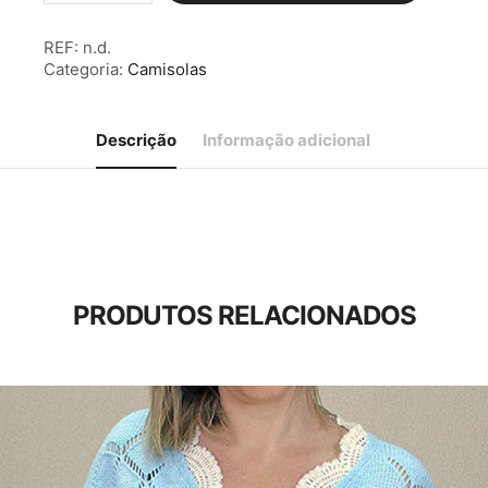
Camisola
c/
REF:
n.d.
Laços
Categoria:
Camisolas
Dourado
Descrição
Informação adicional
PRODUTOS RELACIONADOS