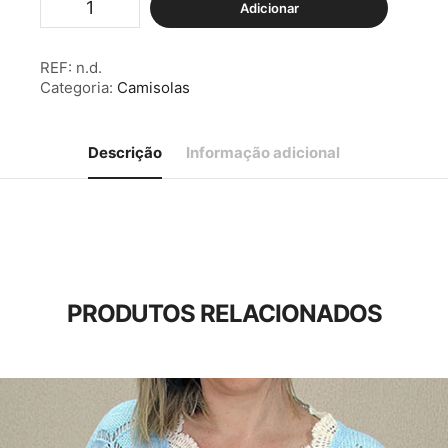
Adicionar
de
Camisola
Malha
REF:
n.d.
Manga
Categoria:
Camisolas
Curta
Riscas
Relevo
Bege
Descrição
Informação adicional
PRODUTOS RELACIONADOS