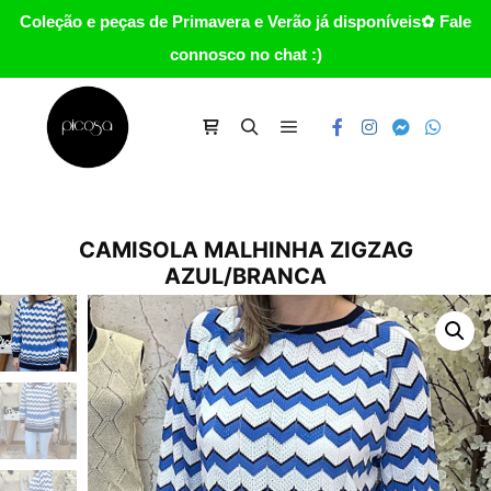
Coleção e peças de Primavera e Verão já disponíveis✿ Fale
connosco no chat :)
Main menu
Carrinho
Search
CAMISOLA MALHINHA ZIGZAG
AZUL/BRANCA