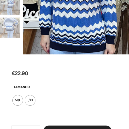
€
22.90
TAMANHO
M/L
L/XL
Quantidade