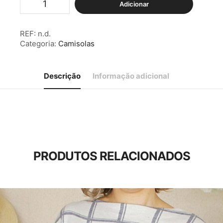
Adicionar
de
Camisola
Malhinha
REF:
n.d.
ZigZag
Categoria:
Camisolas
Azul/Branca
Descrição
Informação adicional
PRODUTOS RELACIONADOS