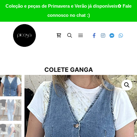
Coleção e peças de Primavera e Verão já disponíveis✿ Fale
connosco no chat :)
Main menu
Carrinho
Search
COLETE GANGA