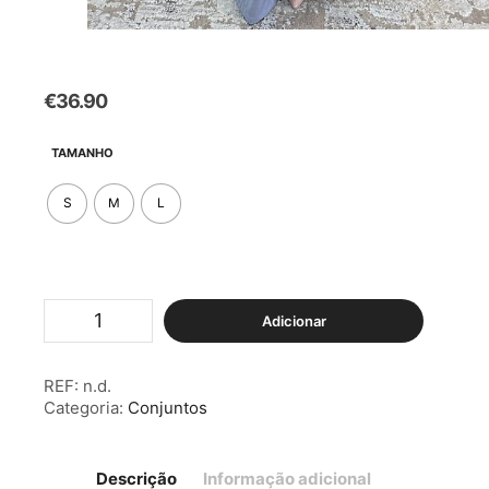
€
36.90
TAMANHO
S
M
L
Quantidade
Adicionar
de
Conjunto
Elegante
REF:
n.d.
Colete
Categoria:
Conjuntos
&
Calças
Azul
Descrição
Informação adicional