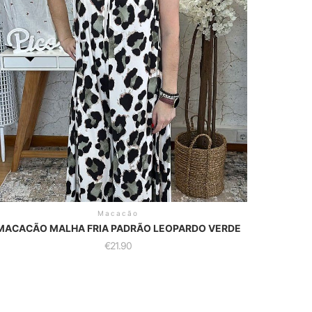
Macacão
MACACÃO MALHA FRIA PADRÃO LEOPARDO VERDE
€
21.90
is
oduct
as
ltiple