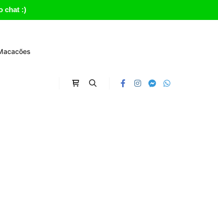
 chat :)
Macacões
Carrinho
Search