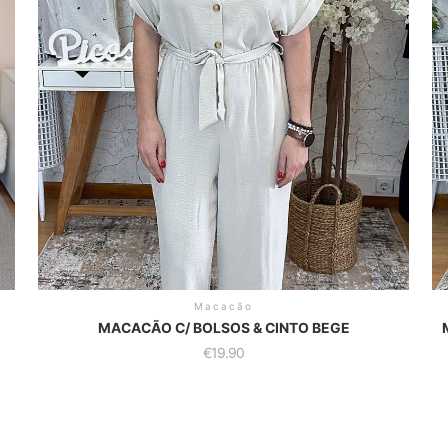
Macacão
MACACÃO C/ BOLSOS & CINTO BEGE
€
19.90
This
Th
product
pr
has
h
multiple
mu