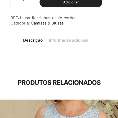
Adicionar
de
Blusa
Florzinhas
REF:
blusa-florzinhas-azulc-cordao
verde
Categoria:
Camisas & Blusas
c/
Cordão
Descrição
Informação adicional
PRODUTOS RELACIONADOS