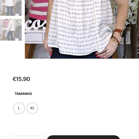
€
15.90
TAMANHO
L
XL
Quantidade