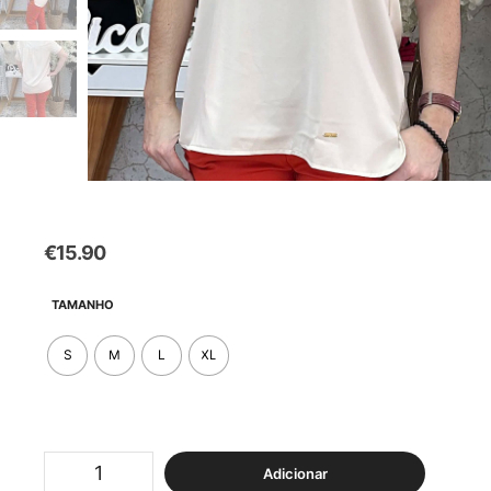
€
15.90
TAMANHO
S
M
L
XL
Quantidade
Adicionar
de