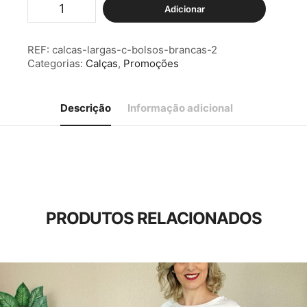
Quantidade
Adicionar
de
Calças
Largas
REF:
calcas-largas-c-bolsos-brancas-2
c/
Categorias:
Calças
,
Promoções
Bolsos
Brancas
Descrição
Informação adicional
PRODUTOS RELACIONADOS