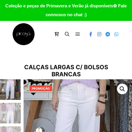
Coleção e peças de Primavera e Verão já disponíveis✿ Fale
connosco no chat :)
Main menu
Carrinho
Search
CALÇAS LARGAS C/ BOLSOS
BRANCAS
PROMOÇÃO