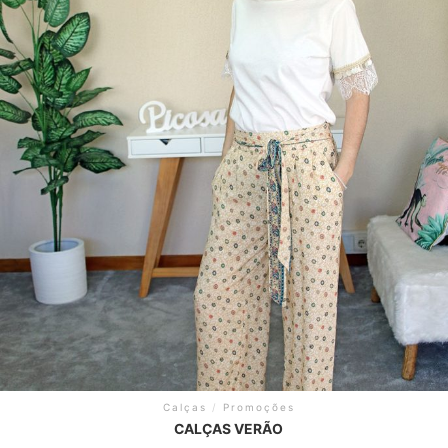
Calças
/
Promoções
CALÇAS VERÃO