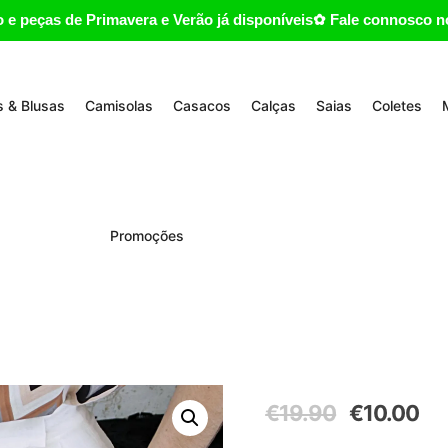
 e peças de Primavera e Verão já disponíveis✿ Fale connosco no
 & Blusas
Camisolas
Casacos
Calças
Saias
Coletes
Promoções
O
O
€
19.90
€
10.00
preço
pre