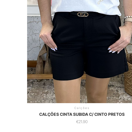
Calções
CALÇÕES CINTA SUBIDA C/ CINTO PRETOS
€
21.90
This