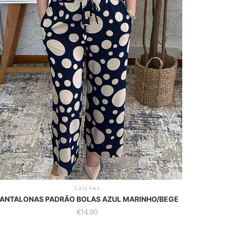
Calções
ANTALONAS PADRÃO BOLAS AZUL MARINHO/BEGE
€
14.90
is