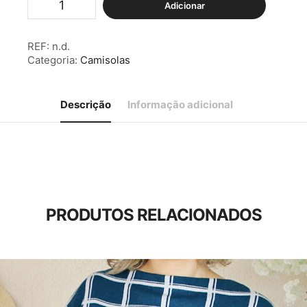
Adicionar
de
Camisola
Detalhe
REF:
n.d.
Entrançado
Categoria:
Camisolas
Gola
&
Ombros
Rosa
Descrição
Informação adicional
PRODUTOS RELACIONADOS