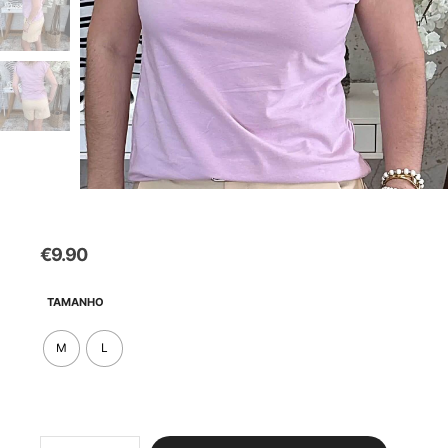
€
9.90
TAMANHO
M
L
Quantidade