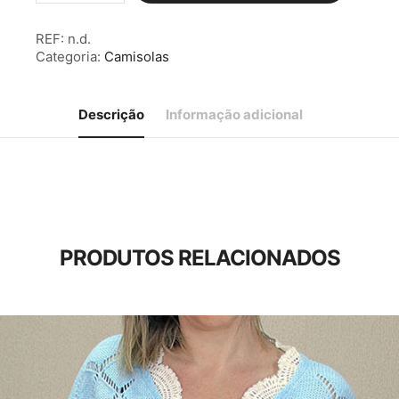
Camisola
s/
REF:
n.d.
Mangas
Categoria:
Camisolas
Bege
Descrição
Informação adicional
PRODUTOS RELACIONADOS