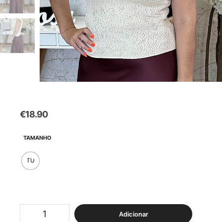
€
18.90
TAMANHO
TU
Quantidade
Adicionar
de