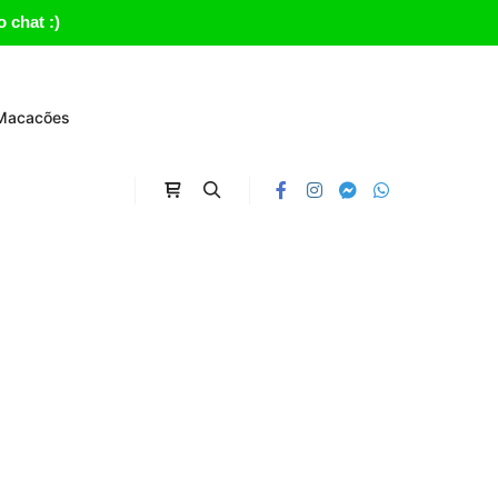
 chat :)
Macacões
Carrinho
Search