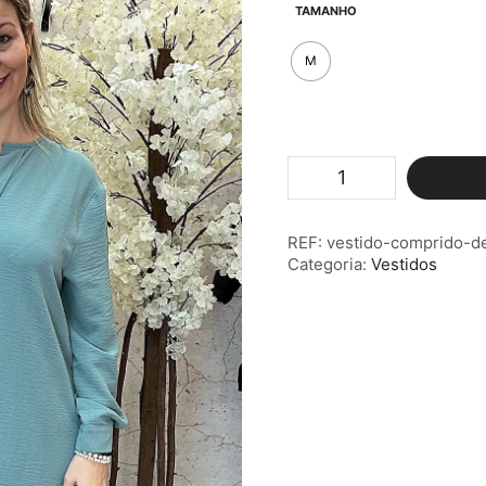
TAMANHO
M
Quantidade
de
Vestido
Comprido
REF:
vestido-comprido-d
Detalhe
Categoria:
Vestidos
Botão
Verde
Água