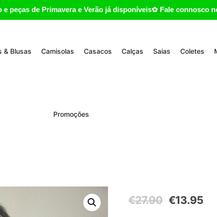
 e peças de Primavera e Verão já disponíveis✿ Fale connosco no
 & Blusas
Camisolas
Casacos
Calças
Saias
Coletes
Promoções
O
O
€
27.90
€
13.95
preço
pre