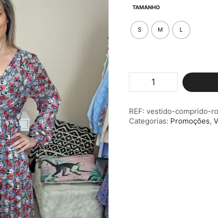
original
atu
TAMANHO
era:
é:
€27.90.
€13
S
M
L
Quantidade
de
Vestido
Comprido
REF:
vestido-comprido-r
Rosas
Categorias:
Promoções
,
V