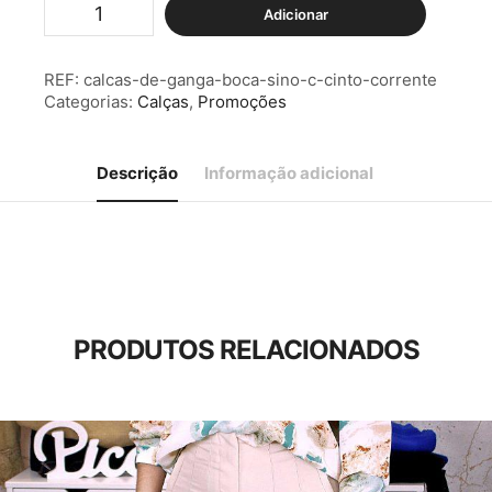
Quantidade
Adicionar
de
Calças
de
REF:
calcas-de-ganga-boca-sino-c-cinto-corrente
Ganga
Categorias:
Calças
,
Promoções
Boca
Sino
c/
Cinto/Corrente
Descrição
Informação adicional
PRODUTOS RELACIONADOS