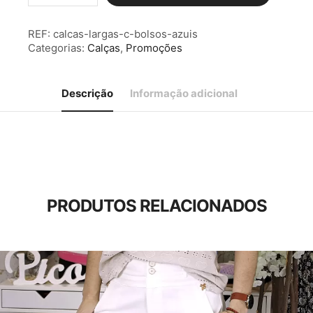
Calças
Largas
REF:
calcas-largas-c-bolsos-azuis
c/
Categorias:
Calças
,
Promoções
Bolsos
Azuis
Descrição
Informação adicional
PRODUTOS RELACIONADOS