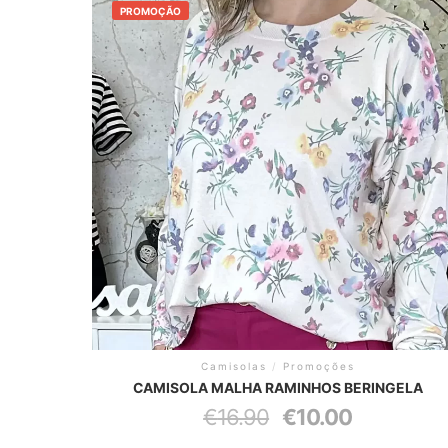
PROMOÇÃO
Camisolas
/
Promoções
CAMISOLA MALHA RAMINHOS BERINGELA
O
O
€
16.90
€
10.00
preço
preço
original
atual