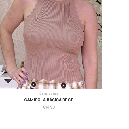
Camisolas
CAMISOLA BÁSICA BEGE
€
14.90
is
oduct
as