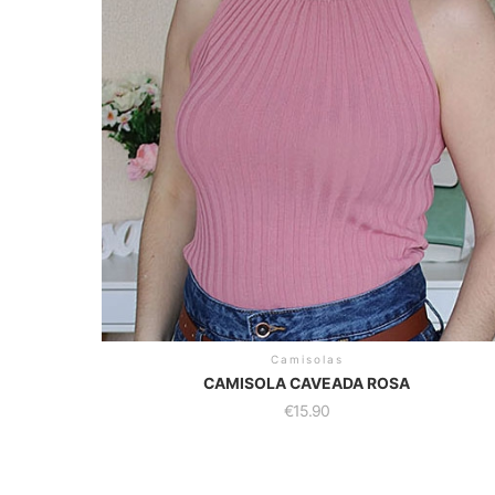
Camisolas
CAMISOLA CAVEADA ROSA
€
15.90
This
product
has