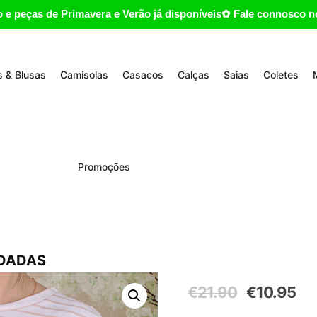
 e peças de Primavera e Verão já disponíveis✿ Fale connosco no
 & Blusas
Camisolas
Casacos
Calças
Saias
Coletes
Promoções
NDADAS
O
O
€
21.90
€
10.95
preço
pre