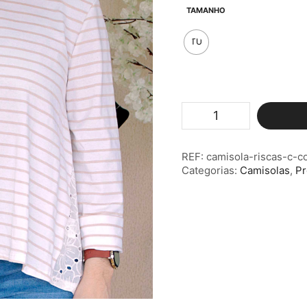
original
atua
TAMANHO
era:
é:
€21.90.
€10
TU
Quantidade
de
Camisola
Riscas
REF:
camisola-riscas-c-c
c/
Categorias:
Camisolas
,
P
Costas
Rendadas