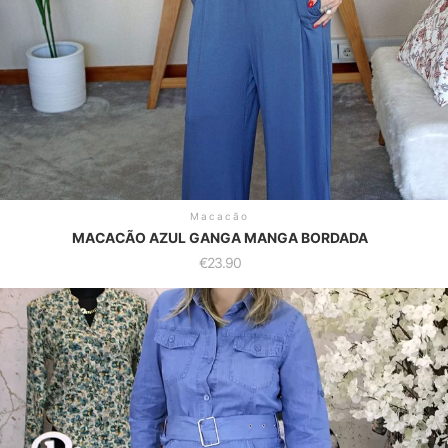
Macacão
MACACÃO AZUL GANGA MANGA BORDADA
€
23.90
his
roduct
as
ultiple
ariants.
he
ptions
ay