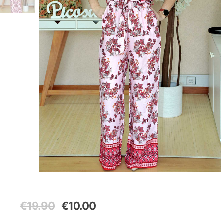
O
O
€
19.90
€
10.00
preço
preço