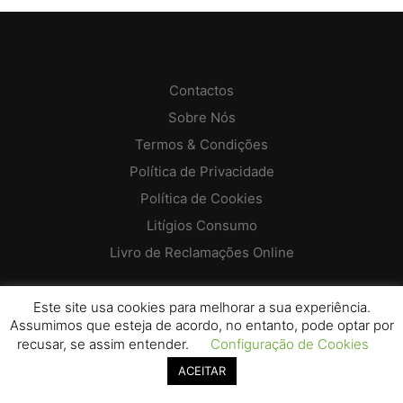
multiple
variants.
The
options
may
be
Contactos
chosen
Sobre Nós
on
the
Termos & Condições
product
Política de Privacidade
page
Política de Cookies
Litígios Consumo
Livro de Reclamações Online
Este site usa cookies para melhorar a sua experiência.
Assumimos que esteja de acordo, no entanto, pode optar por
recusar, se assim entender.
Configuração de Cookies
ACEITAR
Picosa® 2026 - Todos os direitos reservados