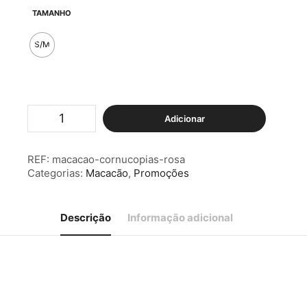
original
atual
TAMANHO
era:
é:
€19.90.
€10.00.
S/M
Quantidade
Adicionar
de
Macacão
Cornucópias
REF:
macacao-cornucopias-rosa
Rosa
Categorias:
Macacão
,
Promoções
Descrição
Informação adicional