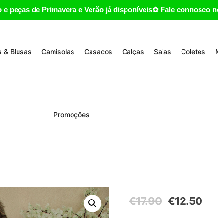
 e peças de Primavera e Verão já disponíveis✿ Fale connosco no
 & Blusas
Camisolas
Casacos
Calças
Saias
Coletes
Promoções
O
O
€
17.90
€
12.50
preço
pre