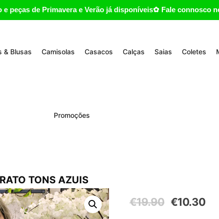
 e peças de Primavera e Verão já disponíveis✿ Fale connosco no
 & Blusas
Camisolas
Casacos
Calças
Saias
Coletes
Promoções
RATO TONS AZUIS
O
O
€
19.90
€
10.30
preço
pre