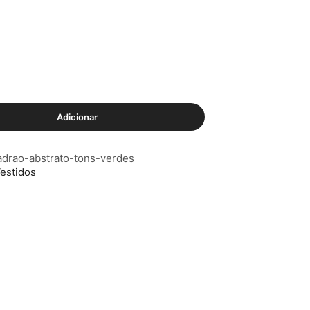
al
.30.
Adicionar
adrao-abstrato-tons-verdes
estidos