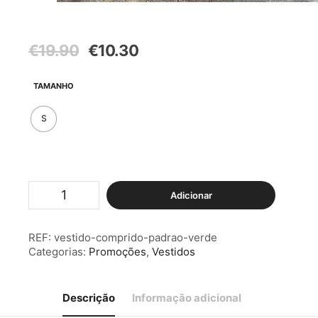
O
O
€
19.90
€
10.30
preço
preço
original
atual
TAMANHO
era:
é:
€19.90.
€10.30.
S
Quantidade
Adicionar
de
Vestido
Comprido
REF:
vestido-comprido-padrao-verde
Padrão
Categorias:
Promoções
,
Vestidos
Verde
Descrição
Informação adicional