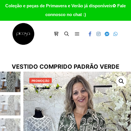
Coleção e peças de Primavera e Verão já disponíveis✿ Fale
connosco no chat :)
Main menu
Carrinho
Search
VESTIDO COMPRIDO PADRÃO VERDE
PROMOÇÃO