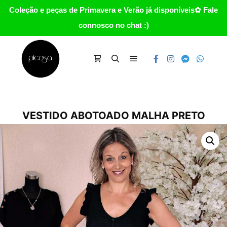
Coleção e peças de Primavera e Verão já disponíveis✿ Fale
connosco no chat :)
Main menu
Carrinho
Search
VESTIDO ABOTOADO MALHA PRETO