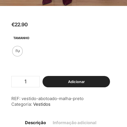
€
22.90
TAMANHO
TU
Quantidade
Adicionar
de
Vestido
Abotoado
REF:
vestido-abotoado-malha-preto
Malha
Categoria:
Vestidos
Preto
Descrição
Informação adicional