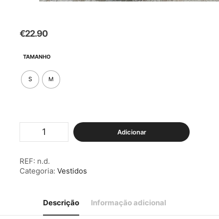
€
22.90
TAMANHO
S
M
Quantidade
Adicionar
de
Vestido
c/
REF:
n.d.
Palmeiras
Categoria:
Vestidos
Azul
Descrição
Informação adicional