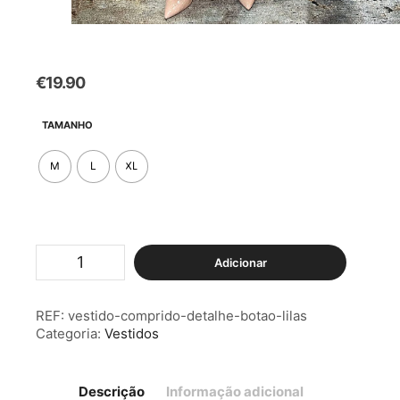
€
19.90
TAMANHO
M
L
XL
Quantidade
Adicionar
de
Vestido
Comprido
REF:
vestido-comprido-detalhe-botao-lilas
Detalhe
Categoria:
Vestidos
Botão
Lilás
Descrição
Informação adicional