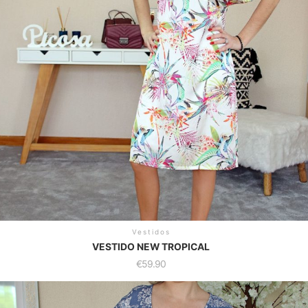
Vestidos
VESTIDO NEW TROPICAL
€
59.90
his
roduct