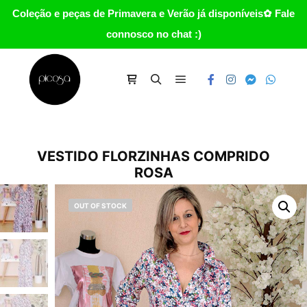
Coleção e peças de Primavera e Verão já disponíveis✿ Fale
connosco no chat :)
Main menu
Carrinho
Search
VESTIDO FLORZINHAS COMPRIDO
ROSA
OUT OF STOCK