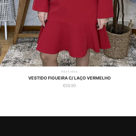
age
Vestidos
VESTIDO FIGUEIRA C/ LAÇO VERMELHO
€
59.90
This
product
has
multiple
variants.
The
options