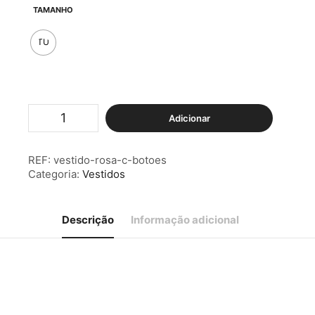
TAMANHO
TU
Quantidade
Adicionar
de
Vestido
Rosa
REF:
vestido-rosa-c-botoes
c/
Categoria:
Vestidos
Botões
Descrição
Informação adicional