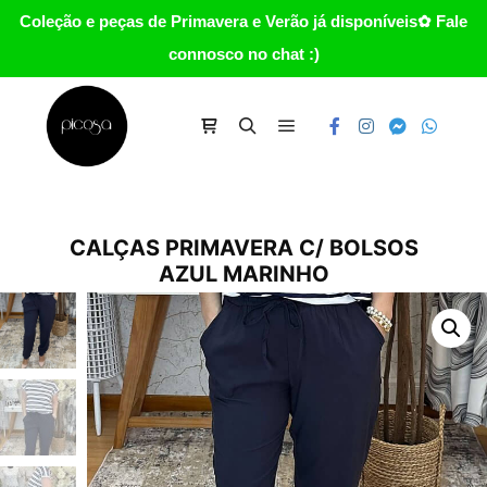
Coleção e peças de Primavera e Verão já disponíveis✿ Fale
connosco no chat :)
Main menu
Carrinho
Search
CALÇAS PRIMAVERA C/ BOLSOS
AZUL MARINHO