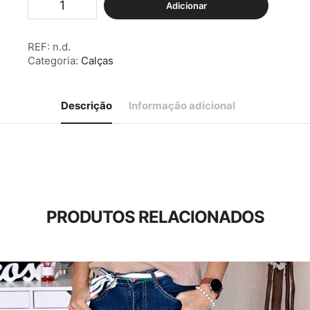
Adicionar
de
Calças
Primavera
REF:
n.d.
c/
Categoria:
Calças
Bolsos
Azul
Marinho
Descrição
Informação adicional
PRODUTOS RELACIONADOS