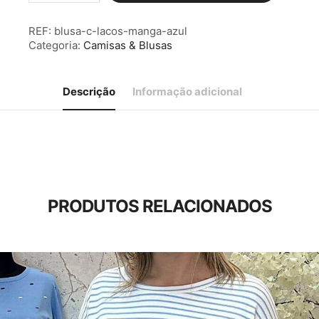
Blusa
c/
REF:
blusa-c-lacos-manga-azul
Laços
Categoria:
Camisas & Blusas
Manga
Azul
Descrição
Informação adicional
PRODUTOS RELACIONADOS