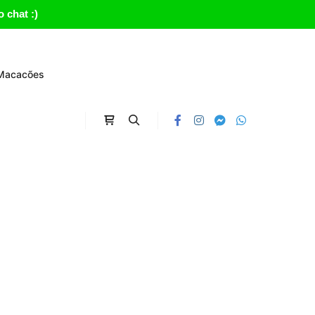
 chat :)
Macacões
Carrinho
Search