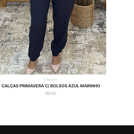
Calças
CALÇAS PRIMAVERA C/ BOLSOS AZUL MARINHO
€
9.90
is
oduct
as
ltiple
riants.
he